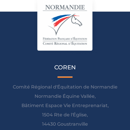
COREN
Comité Régional d'Équitation de Normandie
Normandie Équine Vallée,
Bâtiment Espace Vie Entreprenariat,
1504 Rte de l'Église,
14430 Goustranville