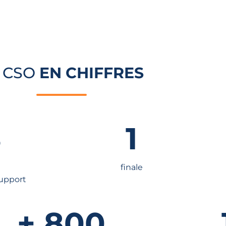
 CSO
EN CHIFFRES
8
1
finale
support
+ 
800