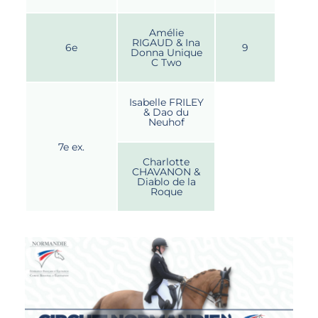
Amélie
RIGAUD & Ina
6e
9
Donna Unique
C Two
Isabelle FRILEY
& Dao du
Neuhof
7e ex.
Charlotte
CHAVANON &
Diablo de la
Roque