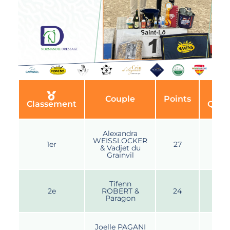
Couple
Points
Classement
Quali
Alexandra
WEISSLOCKER
1er
27
& Vadjet du
Grainvil
Tifenn
2e
ROBERT &
24
Paragon
Joelle PAGANI