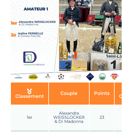
Couple
Points
Classement
Quali
Alexandra
1er
WEISSLOCKER
23
& Di Madonna