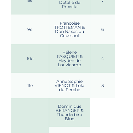
8e
7
Detalle de
Preville
Francoise
TROTTEMAN &
9e
6
Don Naxos du
Coussoul
Hélène
PASQUIER &
10e
4
Heyden de
Louvicamp
Anne Sophie
11e
VIENOT & Lola
3
du Perche
Dominique
BERANGER &
Thunderbird
Blue