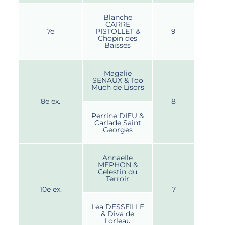
Blanche
CARRE
7e
PISTOLLET &
9
Chopin des
Baisses
Magalie
SENAUX & Too
Much de Lisors
8e ex.
8
Perrine DIEU &
Carlade Saint
Georges
AnnaeIle
MEPHON &
Celestin du
Terroir
10e ex.
7
Lea DESSEILLE
& Diva de
Lorleau