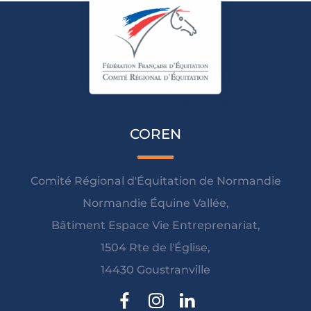
COREN
Comité Régional d'Équitation de Normandie
Normandie Équine Vallée,
Bâtiment Espace Vie Entreprenariat,
1504 Rte de l'Église,
14430 Goustranville