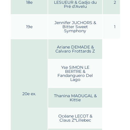
18e
LESUEUR & Gadjo du
2
Pré d’Avelu
Jennifer JUCHORS &
19e
Bitter Sweet
1
Symphony
Ariane DEMADE &
Calvaro Frottards Z
Yse SIMON LE
BERTRE &
Fandanguero Del
Lago
20e ex.
Thanina MAOUGAL &
Kittie
Océane LECOT &
Claus Z*Lillebec