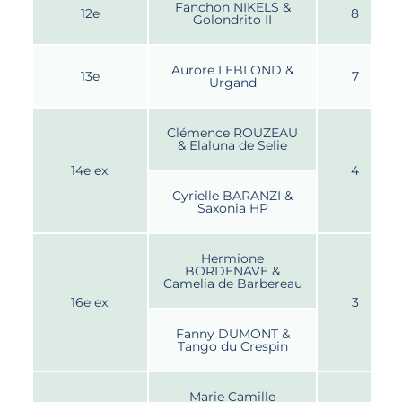
Fanchon NIKELS &
12e
8
Golondrito II
Aurore LEBLOND &
13e
7
Urgand
Clémence ROUZEAU
& Elaluna de Selie
14e ex.
4
Cyrielle BARANZI &
Saxonia HP
Hermione
BORDENAVE &
Camelia de Barbereau
16e ex.
3
Fanny DUMONT &
Tango du Crespin
Marie Camille