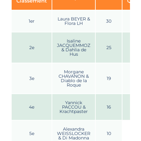
Classement
Quali
Laura BEYER &
1er
30
Flora LH
Isaline
JACQUEMMOZ
2e
25
& Dahlia de
Hus
Morgane
CHAVANON &
3e
19
Diablo de la
Roque
Yannick
4e
PACCOU &
16
Krachtpaster
Alexandra
5e
WEISSLOCKER
10
& Di Madonna