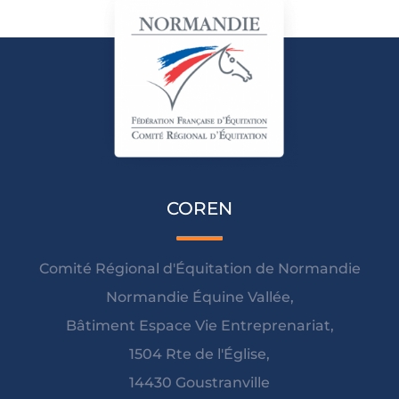
COREN
Comité Régional d'Équitation de Normandie
Normandie Équine Vallée,
Bâtiment Espace Vie Entreprenariat,
1504 Rte de l'Église,
14430 Goustranville