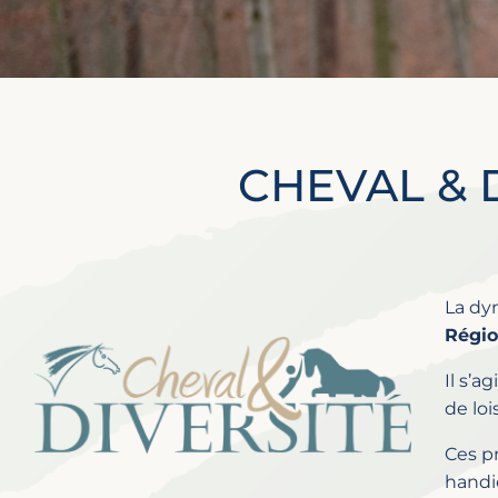
CHEVAL & D
La d
Régio
Il s’a
de loi
Ces pr
handi