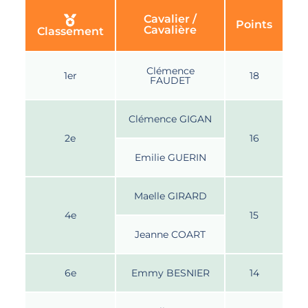
Cavalier /
Points
Cavalière
Classement
Clémence
1er
18
FAUDET
Clémence GIGAN
2e
16
Emilie GUERIN
Maelle GIRARD
4e
15
Jeanne COART
6e
Emmy BESNIER
14