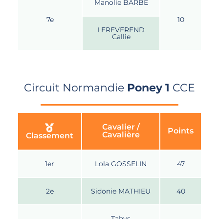
Manolie BARBE
7e
10
LEREVEREND
Callie
Circuit Normandie
Poney 1
CCE
Cavalier /
Points
Cavalière
Classement
1er
Lola GOSSELIN
47
2e
Sidonie MATHIEU
40
Tahys