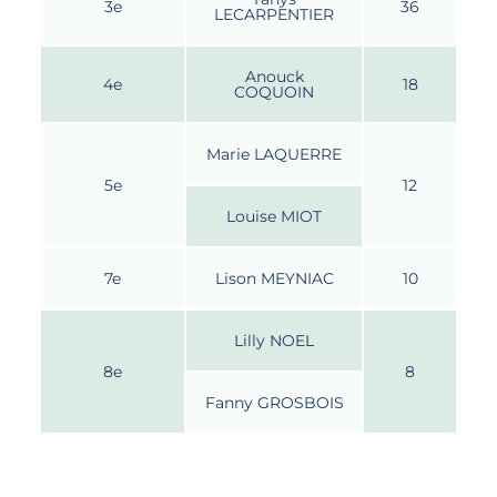
3e
36
LECARPENTIER
Anouck
4e
18
COQUOIN
Marie LAQUERRE
5e
12
Louise MIOT
7e
Lison MEYNIAC
10
Lilly NOEL
8e
8
Fanny GROSBOIS