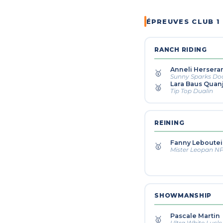
ÉPREUVES CLUB 1
RANCH RIDING
Anneli Hersera
🥇
Sunny Sparks Do
Lara Baus Quan
🥈
Tip Top Dualin
REINING
Fanny Leboutei
🥇
Mister Leopan N
SHOWMANSHIP
Pascale Martin
🥇
Ultra White Luck