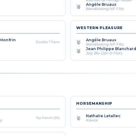
Angèle Bruaux
🥈
Banditoking NP Flitz
WESTERN PLEASURE
 Monfrin
Angèle Bruaux
🥇
Double T Farm
Banditoking NP Flitz
Jean Philippe Blanchar
🥈
Joly Blu Djin D Flots
HORSEMANSHIP
Nathalie Letallec
🥇
Tipi Ranch (50)
ey
Kawai