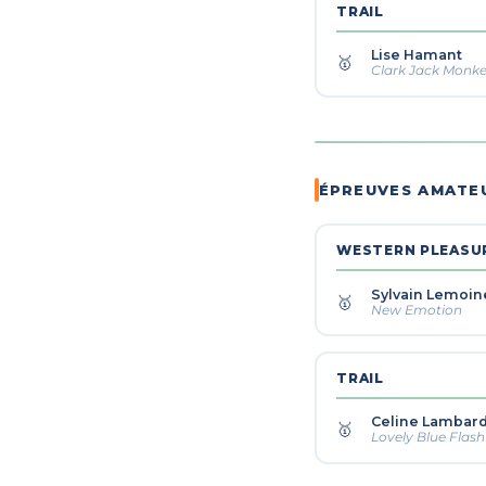
TRAIL
Lise Hamant
🥇
Clark Jack Monk
ÉPREUVES AMATE
WESTERN PLEASU
Sylvain Lemoin
🥇
New Emotion
TRAIL
Celine Lambar
🥇
Lovely Blue Flash