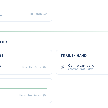
Tipi Ranch (50)
ey
UR 2
RE
TRAIL IN HAND
e
Celine Lambard
🥇
Rein Hill Ranch (61)
Lovely Blue Flash
d
Horse Trail Assoc. (61)