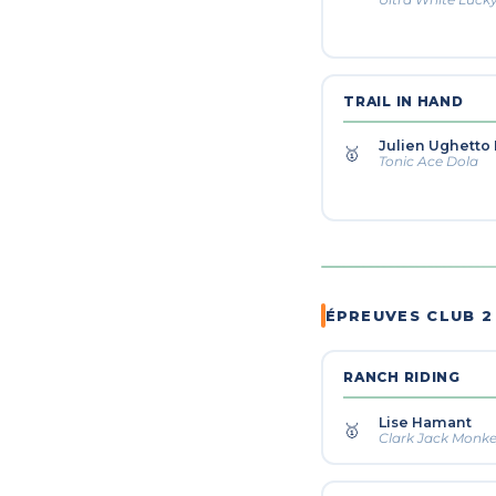
TRAIL IN HAND
Julien Ughetto
🥇
Tonic Ace Dola
ÉPREUVES CLUB 2
RANCH RIDING
Lise Hamant
🥇
Clark Jack Monk