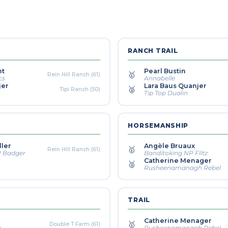
RANCH TRAIL
nt
Pearl Bustin
🥇
Rein Hill Ranch (61)
cs
Annabelle
jer
Lara Baus Quanjer
🥈
Tipi Ranch (50)
Tip Top Dualin
HORSEMANSHIP
ller
Angèle Bruaux
🥇
Rein Hill Ranch (61)
P Badger
Banditoking NP Flitz
Catherine Menager
🥈
Rusheenamanagh Rebel
TRAIL
Catherine Menager
🥇
Double T Farm (61)
y
Rusheenamanagh Rebel