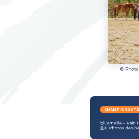
© Photos
CHAMPIONNATS
Carneille – Rain H
© Photos des be