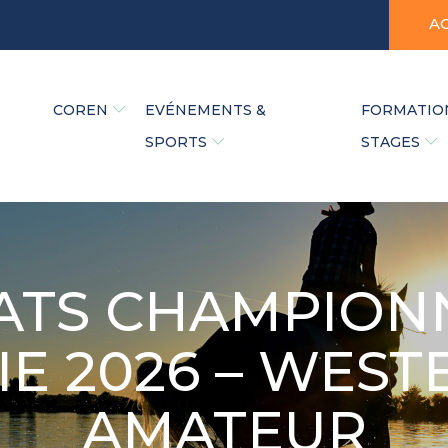
A
COREN
EVÉNEMENTS &
FORMATIO
SPORTS
STAGES
ATS CHAMPION
 2026 – WEST
AMATEUR