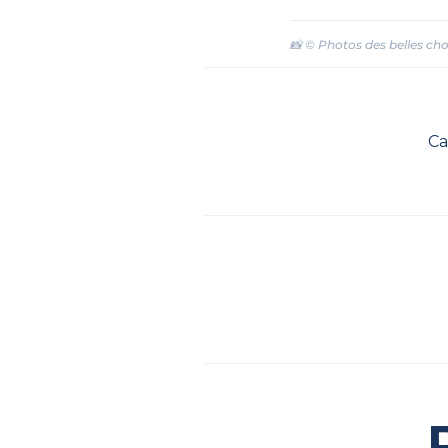
📸 © Photos des belles c
Ca