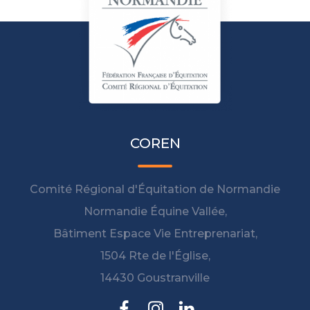
COREN
Comité Régional d'Équitation de Normandie
Normandie Équine Vallée,
Bâtiment Espace Vie Entreprenariat,
1504 Rte de l'Église,
14430 Goustranville