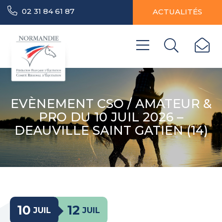
02 31 84 61 87
ACTUALITÉS
EVÈNEMENT CSO / AMATEUR &
PRO DU 10 JUIL 2026 –
DEAUVILLE SAINT GATIEN (14)
10
12
JUIL
JUIL