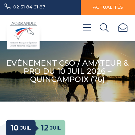
02 31 84 61 87
ACTUALITÉS
EVÈNEMENT CSO / AMATEUR &
PRO DU 10 JUIL 2026 –
QUINCAMPOIX (76)
10
12
JUIL
JUIL