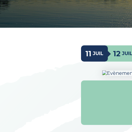
11
12
JUIL
JUI