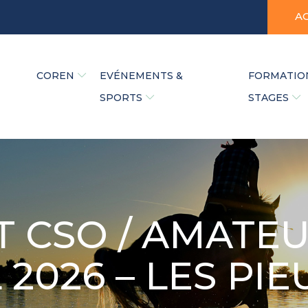
A
COREN
EVÉNEMENTS &
FORMATIO
SPORTS
STAGES
 CSO / AMATEU
L 2026 – LES PIE