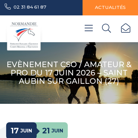
02 31 84 61 87
ACTUALITÉS
EVÈNEMENT CSO / AMATEUR &
PRO DU 17 JUIN 2026 – SAINT
AUBIN SUR GAILLON (27)
17
21
JUIN
JUIN