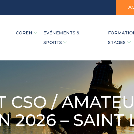
A
COREN
EVÉNEMENTS &
FORMATIO
SPORTS
STAGES
 CSO / AMATEU
N 2026 – SAINT 