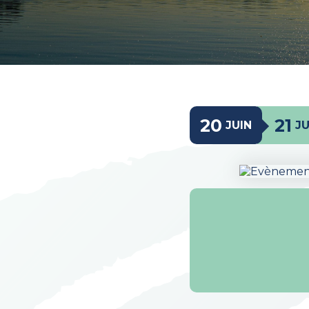
20
21
JUIN
JU