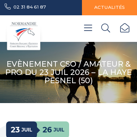
02 31 84 61 87
ACTUALITÉS
EVÈNEMENT CSO / AMATEUR &
PRO DU 23 JUIL 2026 – LA HAYE
PESNEL (50)
23
26
JUIL
JUIL