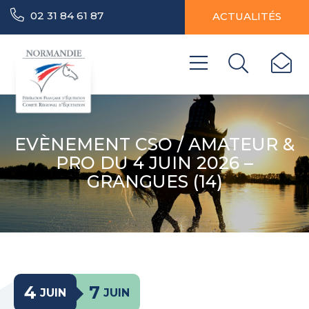
02 31 84 61 87
ACTUALITÉS
EVÈNEMENT CSO / AMATEUR &
PRO DU 4 JUIN 2026 –
GRANGUES (14)
4
7
JUIN
JUIN