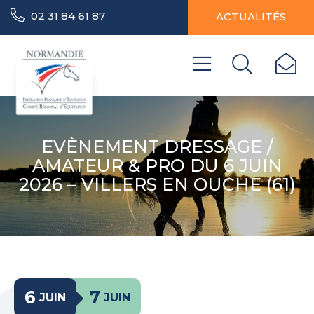
02 31 84 61 87
ACTUALITÉS
EVÈNEMENT DRESSAGE /
AMATEUR & PRO DU 6 JUIN
2026 – VILLERS EN OUCHE (61)
6
7
JUIN
JUIN