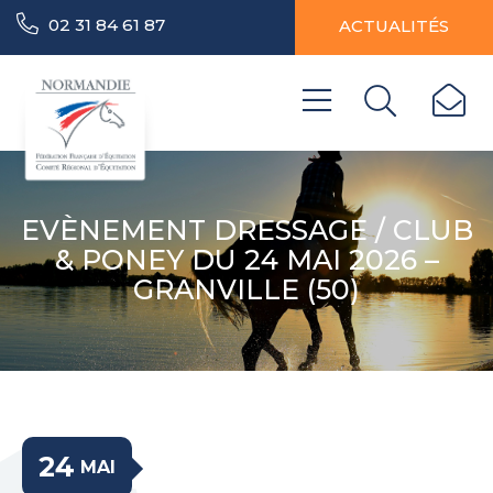
02 31 84 61 87
ACTUALITÉS
EVÈNEMENT DRESSAGE / CLUB
& PONEY DU 24 MAI 2026 –
GRANVILLE (50)
24
MAI