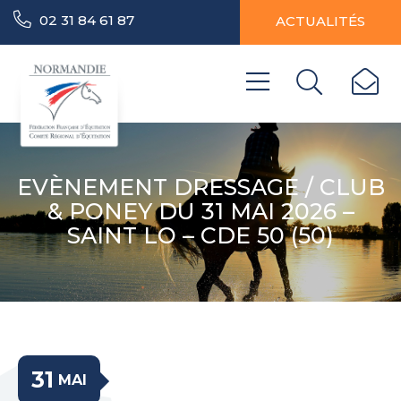
02 31 84 61 87
ACTUALITÉS
EVÈNEMENT DRESSAGE / CLUB
& PONEY DU 31 MAI 2026 –
SAINT LO – CDE 50 (50)
31
MAI