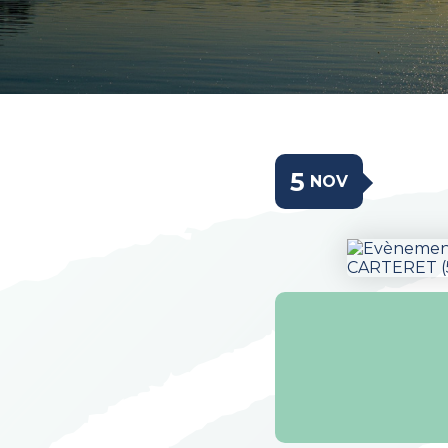
5
NOV