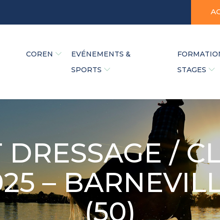
A
COREN
EVÉNEMENTS &
FORMATIO
SPORTS
STAGES
DRESSAGE / C
025 – BARNEVIL
(50)