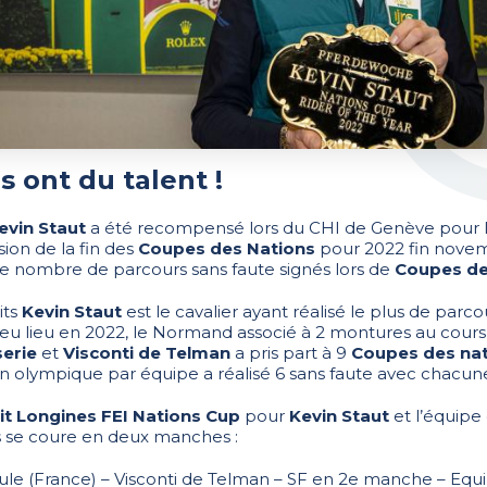
 ont du talent !
evin Staut
a été recompensé lors du CHI de Genève pour l
sion de la fin des
Coupes des Nations
pour 2022 fin novem
e nombre de parcours sans faute signés lors de
Coupes de
its
Kevin Staut
est le cavalier ayant réalisé le plus de parco
u lieu en 2022, le Normand associé à 2 montures au cours 
serie
et
Visconti de Telman
a pris part à 9
Coupes des nat
olympique par équipe a réalisé 6 sans faute avec chacune d’
it Longines FEI Nations Cup
pour
Kevin Staut
et l’équipe
 se coure en deux manches :
ule (France) – Visconti de Telman – SF en 2e manche – Equ