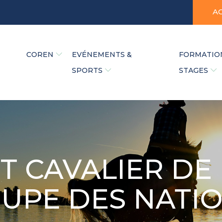
A
COREN
EVÉNEMENTS &
FORMATIO
SPORTS
STAGES
T CAVALIER DE
UPE DES NATI