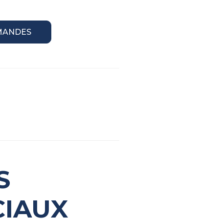
MANDES
S
CIAUX