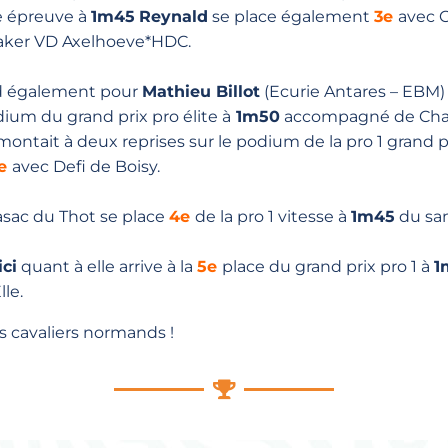
 épreuve à
1m45
Reynald
se place également
3e
avec C
er VD Axelhoeve*HDC.⁣⁣
 également pour
Mathieu Billot
(Ecurie Antares – EBM)
um du grand prix pro élite à
1m50
accompagné de Chacc
 montait à deux reprises sur le podium de la pro 1 grand p
e
avec Defi de Boisy.⁣
sac du Thot se place
4e
de la pro 1 vitesse à
1m45
du sam
ci
quant à elle arrive à la
5e
place du grand prix pro 1 à
1
e.⁣
s cavaliers normands !