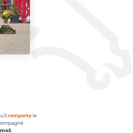
u’il
remporte
le
compagné
1m45
.