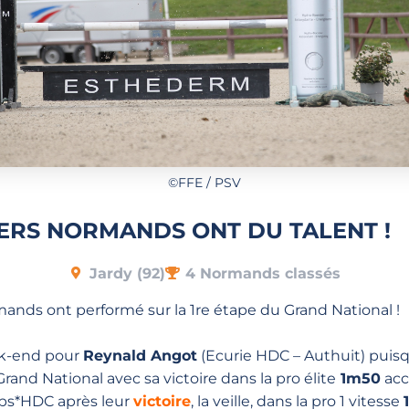
©FFE / PSV
ERS NORMANDS ONT DU TALENT !
Jardy (92)
4 Normands classés
ands ont performé sur la 1re étape du Grand National !⁣⁣
ek-end pour
Reynald Angot
(Ecurie HDC – Authuit) puisq
Grand National avec sa victoire dans la pro élite
1m50
ac
ps*HDC après leur
victoire
, la veille, dans la pro 1 vitesse