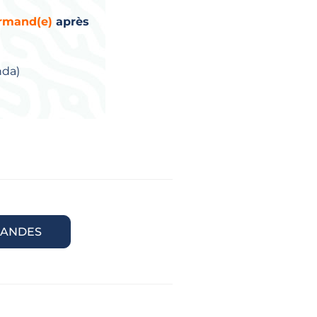
ormand(e)
après
nda)
ANDES