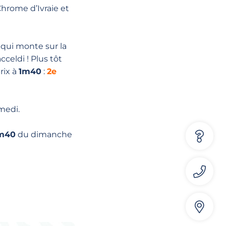
hrome d’Ivraie et
 qui monte sur la
eldi ! Plus tôt
rix à
1m40
:
2e
edi. ⁣
m40
du dimanche