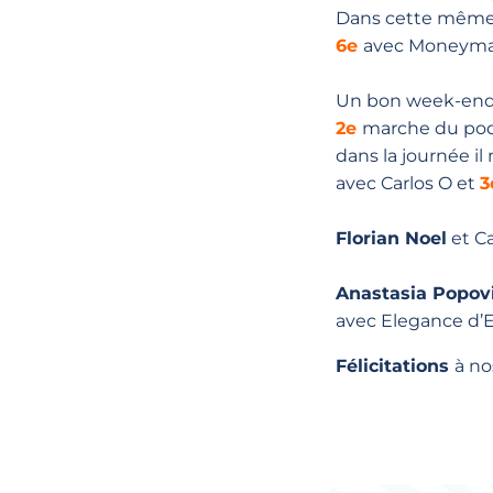
Dans cette même
6e
avec Moneymak
Un bon week-end
2e
marche du podi
dans la journée il
avec Carlos O et
3
Florian Noel
et Ca
Anastasia Popovi
avec Elegance d’Ell
Félicitations
à no