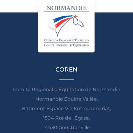
COREN
Comité Régional d'Équitation de Normandie
Normandie Équine Vallée,
Bâtiment Espace Vie Entreprenariat,
1504 Rte de l'Église,
14430 Goustranville