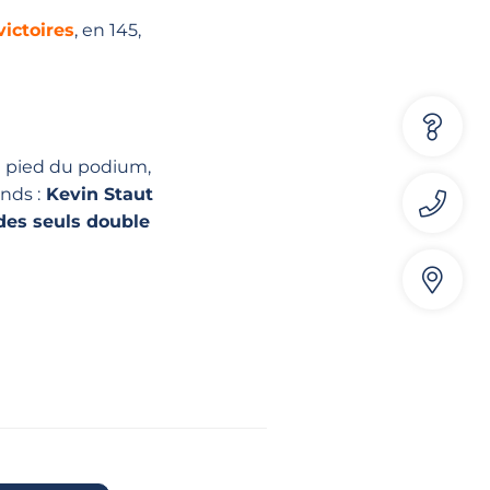
victoires
, en 145,
u pied du podium,
nds :
Kevin Staut
 des seuls double