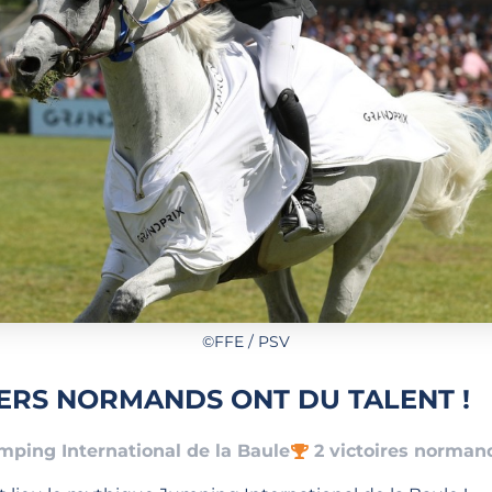
©FFE / PSV
ERS NORMANDS ONT DU TALENT !
mping International de la Baule
2 victoires norman