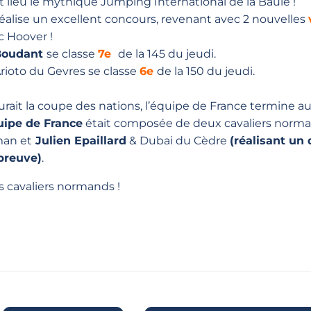
 lieu le mythique Jumping International de la Baule !
éalise un excellent concours, revenant avec 2 nouvelles
c Hoover !
 Boudant
se classe
7e
de la 145 du jeudi.
rioto du Gevres se classe
6e
de la 150 du jeudi.
urait la coupe des nations, l’équipe de France termine a
uipe de France
était composée de deux cavaliers norma
man et
Julien Epaillard
& Dubai du Cèdre
(réalisant un
épreuve)
.
s cavaliers normands !