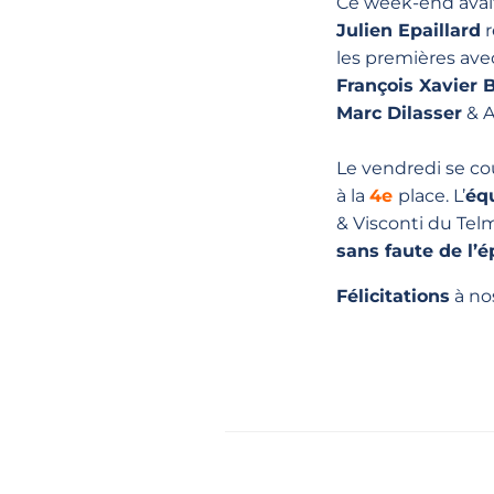
Ce week-end avait
Julien Epaillard
r
les premières ave
François Xavier
Marc Dilasser
& A
Le vendredi se co
à la
4e
place. L’
éq
& Visconti du Tel
sans faute de l’
Félicitations
à no