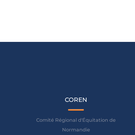
COREN
Comité Régional d'Équitation de
Normandie