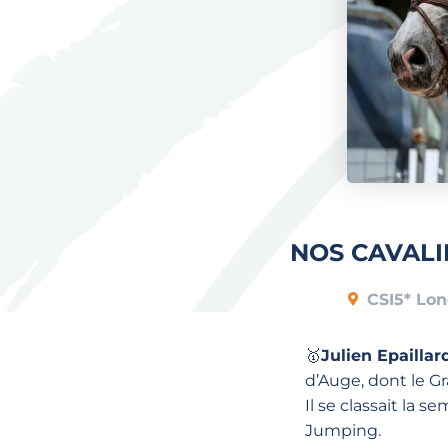
NOS CAVALI
CSI5* Lo
🥇
Julien Epaillar
d’Auge, dont le Gr
Il se classait la 
Jumping.