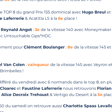
e TOP 8 du grand Prix 155 dominical avec
Hugo Breul
et
e Laferrerie
& Acatitla LS à la
6e
place !
Reynald Angot
:
3e
de la vitesse 140 avec Moneymaker
avec Untouchable Gips*HDC.
lement pour
Clément Boulanger
:
8e
de la vitesse 145 e
l Van Colen
:
vainqueur
de la vitesse 145 avec Veyron e
Brimbelles !
ifféré du vendredi avec 6 normands dans le top 8, en plu
 Cloarec
et
Faustine Laferrerie
nous retrouvons
Florian
t
Alice Decroix Trehoust
& Vertigo du Desert à la
5e
plac
150 du samedi on retrouve aussi
Charlotte Spaas Levallo