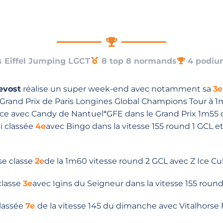
s Eiffel Jumping LGCT
8 top 8 normands
4 podiu
evost
réalise un super week-end avec notamment sa
3e
Grand Prix de Paris Longines Global Champions Tour à 1
ce avec Candy de Nantuel*GFE dans le Grand Prix 1m55 
i classée
4e
avec Bingo dans la vitesse 155 round 1 GCL e
!
se classe
2e
de la 1m60 vitesse round 2 GCL avec Z Ice Cu
classe
3e
avec Igins du Seigneur dans la vitesse 155 round
classée
7e
de la vitesse 145 du dimanche avec Vitalhorse 