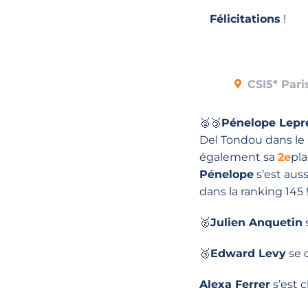
Félicitations
!
CSI5* Pari
🥈🥉
Pénelope Lepr
Del Tondou dans le 
également sa
2e
pla
Pénelope
s’est auss
dans la ranking 145 
🥈
Julien Anquetin
🥉
Edward Levy
se 
Alexa Ferrer
s’est 