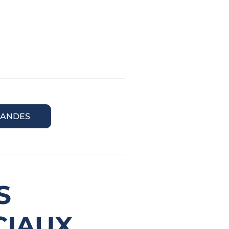
ANDES
S
CIAUX