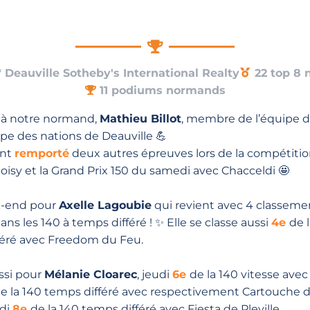
 Deauville Sotheby's International Realty
22 top 8
11 podiums normands
 à notre normand,
Mathieu Billot
, membre de l’équipe de
upe des nations de Deauville 💪
ent
remporté
deux autres épreuves lors de la compétition 
oisy et la Grand Prix 150 du samedi avec Chacceldi 🤩
k-end pour
Axelle Lagoubie
qui revient avec 4 classeme
ns les 140 à temps différé ! ✨ Elle se classe aussi
4e
de 
fféré avec Freedom du Feu.
ssi pour
Mélanie Cloarec
, jeudi
6e
de la 140 vitesse avec 
e la 140 temps différé avec respectivement Cartouche de 
edi
8e
de la 140 temps différé avec Fiesta de Pleville.