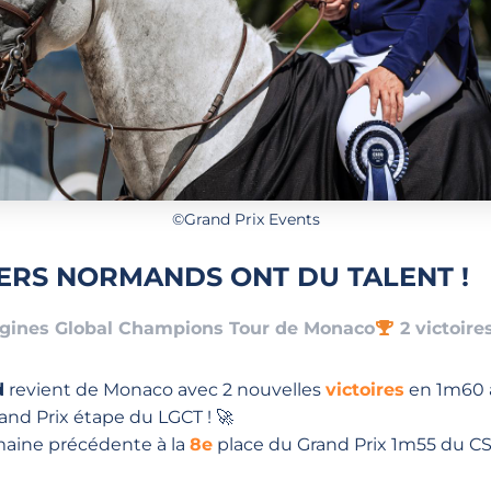
©Grand Prix Events
ERS NORMANDS ONT DU TALENT !
ngines Global Champions Tour de Monaco
2 victoir
d
revient de Monaco avec 2 nouvelles
victoires
en 1m60 
and Prix étape du LGCT ! 🚀
semaine précédente à la
8e
place du Grand Prix 1m55 du CSI5