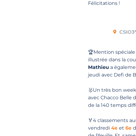
Félicitations !
CSIO3*
🏆Mention spéciale
illustrée dans la co
Mathieu
a égalem
jeudi avec Defi de B
🥇Un très bon wee
avec Chacco Belle da
de la 140 temps di
🏅4 classements au
vendredi
4e
et
6e
d
de Pleville. Et, sam