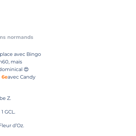
ms normands
place avec Bingo
m60, mais
dominical 😍
t
6e
avec Candy
be Z.
 1 GCL.
Fleur d’Oz.