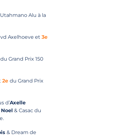
 Utahmano Alu à la
 vd Axelhoeve et
3e
t du Grand Prix 150
t
2e
du Grand Prix
s d’
Axelle
 Noel
& Casac du
e.
is
& Dream de