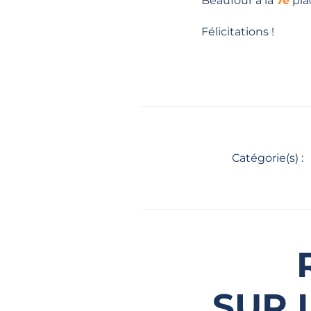
Beaufour à la
7e
pla
Félicitations !
Catégorie(s) :
SUR 