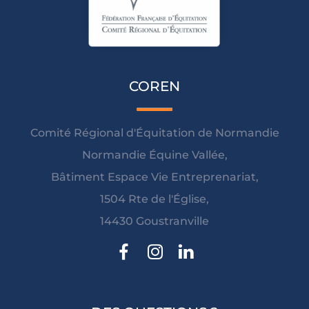
COREN
Comité Régional d'Équitation de Normandie
Normandie Équine Vallée,
Bâtiment Espace Vie Entreprenariat,
1504 Rte de l'Église,
14430 Goustranville