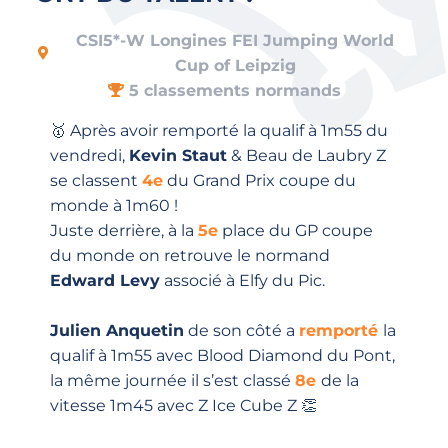
CSI5*-W Longines FEI Jumping World
Cup of Leipzig
5 classements normands
🥇 Après avoir remporté la qualif à 1m55 du
vendredi,
Kevin Staut
& Beau de Laubry Z
se classent
4e
du Grand Prix coupe du
monde à 1m60 !
Juste derrière, à la
5e
place du GP coupe
du monde on retrouve le normand
Edward Levy
associé à Elfy du Pic.
Julien Anquetin
de son côté a
remporté
la
qualif à 1m55 avec Blood Diamond du Pont,
la même journée il s’est classé
8e
de la
vitesse 1m45 avec Z Ice Cube Z 👏