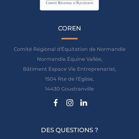
COREN
Comité Régional d'Équitation de Normandie
Normandie Équine Vallée,
Bâtiment Espace Vie Entreprenariat,
1504 Rte de l'Église,
14430 Goustranville
DES QUESTIONS ?