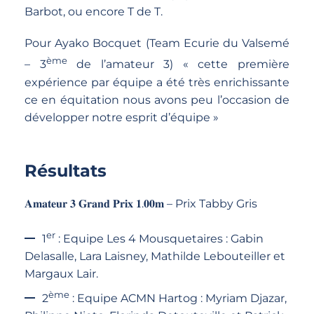
Barbot, ou encore T de T.
Pour Ayako Bocquet (Team Ecurie du Valsemé
ème
– 3
de l’amateur 3) « cette première
expérience par équipe a été très enrichissante
ce en équitation nous avons peu l’occasion de
développer notre esprit d’équipe »
Résultats
𝐀𝐦𝐚𝐭𝐞𝐮𝐫 𝟑 𝐆𝐫𝐚𝐧𝐝 𝐏𝐫𝐢𝐱 𝟏.𝟎𝟎𝐦 – Prix Tabby Gris
er
1
: Equipe Les 4 Mousquetaires : Gabin
Delasalle, Lara Laisney, Mathilde Lebouteiller et
Margaux Lair.
ème
2
: Equipe ACMN Hartog : Myriam Djazar,