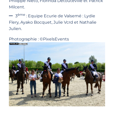
Philippe Nieto, Florinda Detouteville et Patrick
Milcent.
ème
3
: Equipe Ecurie de Valsemé : Lydie
Flery, Ayako Bocquet, Julie Vcrd et Nathalie
Julien.
Photographie : ©PixelsEvents