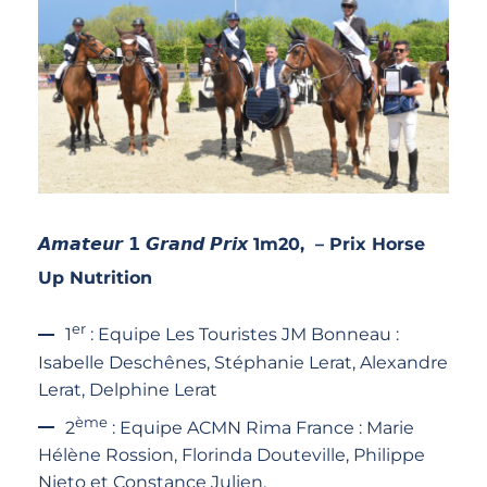
𝘼𝙢𝙖𝙩𝙚𝙪𝙧 𝟭 𝙂𝙧𝙖𝙣𝙙 𝙋𝙧𝙞𝙭 1m20, – Prix Horse
Up Nutrition
er
1
: Equipe Les Touristes JM Bonneau :
Isabelle Deschênes, Stéphanie Lerat, Alexandre
Lerat, Delphine Lerat
ème
2
: Equipe ACMN Rima France : Marie
Hélène Rossion, Florinda Douteville, Philippe
Nieto et Constance Julien.