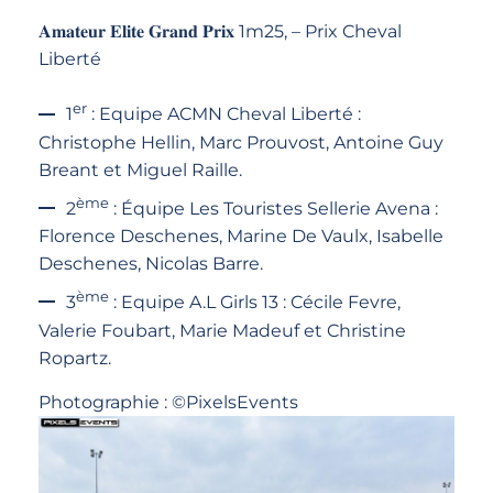
𝐀𝐦𝐚𝐭𝐞𝐮𝐫 𝐄𝐥𝐢𝐭𝐞 𝐆𝐫𝐚𝐧𝐝 𝐏𝐫𝐢𝐱 1m25, – Prix Cheval
Liberté
er
1
: Equipe ACMN Cheval Liberté :
Christophe Hellin, Marc Prouvost, Antoine Guy
Breant et Miguel Raille.
ème
2
: Équipe Les Touristes Sellerie Avena :
Florence Deschenes, Marine De Vaulx, Isabelle
Deschenes, Nicolas Barre.
ème
3
: Equipe A.L Girls 13 : Cécile Fevre,
Valerie Foubart, Marie Madeuf et Christine
Ropartz.
Photographie : ©PixelsEvents