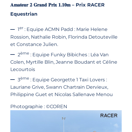
𝐀𝐦𝐚𝐭𝐞𝐮𝐫 𝟐 𝐆𝐫𝐚𝐧𝐝 𝐏𝐫𝐢𝐱 𝟏.𝟏𝟎𝐦 – Prix RACER
Equestrian
er
1
: Equipe ACMN Padd : Marie Helene
Rossion, Nathalie Robin, Florinda Detouteville
et Constance Julien.
ème
2
: Equipe Funky Bibiches : Léa Van
Colen, Myrtille Blin, Jeanne Boudant et Céline
Lecourtois
ème
3
: Equipe Georgette 1 Taxi Lovers :
Lauriane Grive, Swann Chartrain Dervieux,
Philippine Guet et Nicolas Sallenave Menou
Photographie : ©COREN