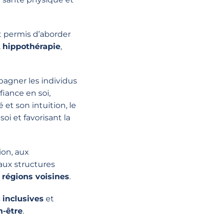
nt permis d’aborder
,
hippothérapie
,
pagner les individus
fiance en soi
,
é
et son
intuition
, le
i et favorisant la
ion
, aux
’aux
structures
s
régions voisines
.
s
inclusives
et
n-être
.