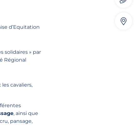
aise d’Equitation
es solidaires » par
é Régional
les cavaliers,
férentes
ssage
, ainsi que
cru, pansage,