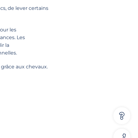
ics, de
lever certains
our les
sances. Les
r la
nelles.
grâce aux
chevaux
.