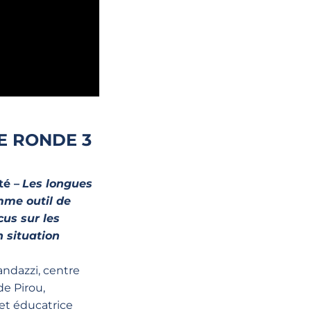
E RONDE 3
té –
Les longues
mme outil de
cus sur les
n situation
andazzi, centre
de Pirou,
et éducatrice