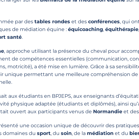
ythmée par des
tables rondes
et des
conférences
, qui o
tiques de médiation équine :
équicoaching
,
équithérapie
rt santé
.
ne
, approche utilisant la présence du cheval pour accom
ent de compétences essentielles (
communication
,
con
ns
,
motricité
), a été mise en lumière. Grâce à sa
sensibilit
oir unique permettant une meilleure compréhension de so
elle.
sait aux
étudiants en BPJEPS
, aux
enseignants d’équitat
ivité physique adaptée
(étudiants et diplômés), ainsi qu
l était ouvert aux participants venus de
Normandie
et de
présenté une
occasion unique
de découvrir des pratique
s domaines du
sport
, du
soin
, de la
médiation
et du
bie