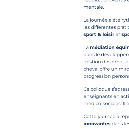
mentale.
La journée a été r
les différentes pra
sport & loisir
et
spo
La
médiation équi
dans le développem
gestion des émotio
cheval offre un mir
progression personn
Ce colloque s’adres
enseignants en act
médico-sociales
. I
Cette journée a re
innovantes
dans le