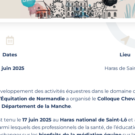
Dates
Lieu
7 juin 2025
Haras de Sai
éveloppement des activités équestres dans le domaine
’Équitation de Normandie
a organisé le
Colloque Chev
e
Département de la Manche
.
t tenu le
17 juin 2025
au
Haras national de Saint-Lô
et 
armi lesquels des professionnels de la santé, de l’éducat
 échanger sur les
bienfaits de la médiation équine
sur l