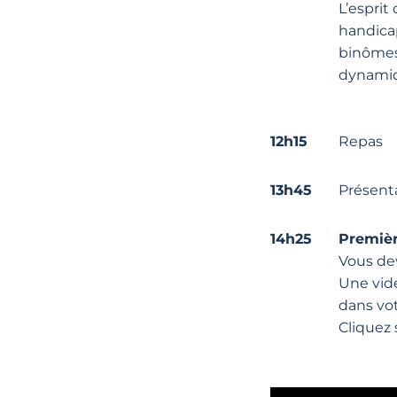
L’esprit
handicap
binômes,
dynamiq
12h15
Repas
13h45
Présenta
14h25
Premièr
Vous dev
Une vidé
dans vot
Cliquez 