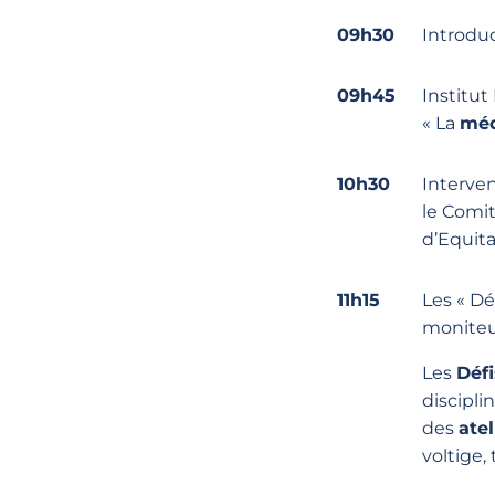
09h30
Introduc
09h45
Institut
« La
méd
10h30
Interven
le Comi
d’Equit
11h15
Les « Dé
moniteur
Les
Défi
discipli
des
ate
voltige, 