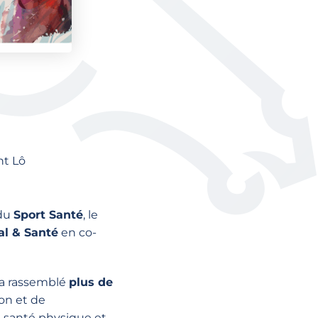
nt Lô
 du
Sport Santé
, le
al & Santé
en co-
a rassemblé
plus de
ion et de
a santé physique et