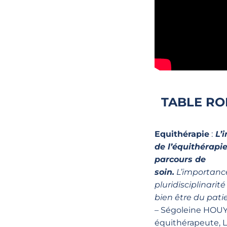
TABLE RO
Equithérapie
:
L’i
de l’équithérapie
parcours de
soin.
L’importanc
pluridisciplinarité
bien être du patie
– Ségoleine HOUY
équithérapeute, L