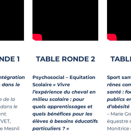
NDE 1
TABLE RONDE 2
TABL
ntégration
Psychosocial – Equitation
Sport san
 dans le
Scolaire
« Vivre
rênes co
l’expérience du cheval en
santé : fo
e de la
milieu scolaire : pour
publics e
 dans le
quels apprentissages et
d’obésité
nt.
quels bénéfices pour les
– Marie Gr
VET,
élèves à besoins éducatifs
équestre 
e Mesnil
particuliers ? «
Monitrice 