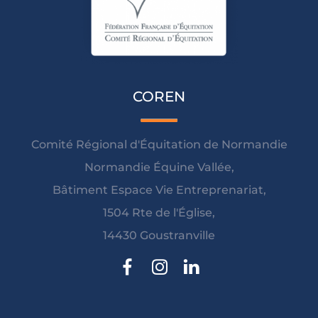
COREN
Comité Régional d'Équitation de Normandie
Normandie Équine Vallée,
Bâtiment Espace Vie Entreprenariat,
1504 Rte de l'Église,
14430 Goustranville