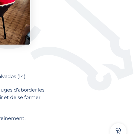
vados (14).
juges d’aborder les
ir et de se former
ereinement.