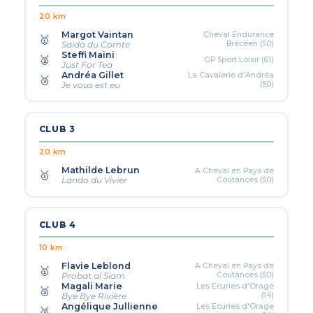
20 km
Margot Vaintan
Cheval Endurance
🥇
Brécéen (50)
Saida du Comte
Steffi Maini
🥈
GP Sport Loisir (61)
Just For Tea
Andréa Gillet
La Cavalerie d'Andréa
🥉
(50)
Je vous est eu
CLUB 3
20 km
Mathilde Lebrun
A Cheval en Pays de
🥇
Coutances (50)
Lando du Vivier
CLUB 4
10 km
Flavie Leblond
A Cheval en Pays de
🥇
Coutances (50)
Probat al Siam
Magali Marie
Les Ecuries d'Orage
🥈
(14)
Bye Bye Rivière
Angélique Jullienne
Les Ecuries d'Orage
🥉