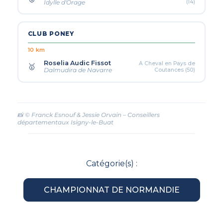
(14)
Idylle d'Orage
CLUB PONEY
10 km
Roselia Audic Fissot
A Cheval en Pays de
🥇
Coutances (50)
Dalmudira de Navarre
📸 © Franck Esnouf & Jessie Orvain – Conseillers
départementaux Isigny-le-Buat
Catégorie(s) :
CHAMPIONNAT DE NORMANDIE