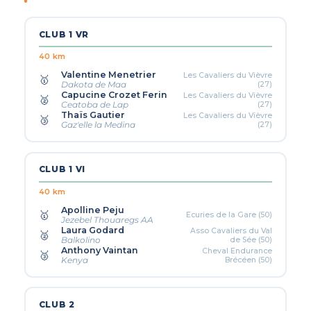
CLUB 1 VR
40 km
Valentine Menetrier
Les Cavaliers du Vièvre
🥇
(27)
Dakota de Maa
Capucine Crozet Ferin
Les Cavaliers du Vièvre
🥈
(27)
Ceatoba de Lap
Thaïs Gautier
Les Cavaliers du Vièvre
🥉
(27)
Gaz'elle la Medina
CLUB 1 VI
40 km
Apolline Peju
🥇
Ecuries de la Gare (50)
Jezebel Thouaregs AA
Laura Godard
Asso Cavaliers du Val
🥈
de Sée (50)
Balkolino
Anthony Vaintan
Cheval Endurance
🥉
Brécéen (50)
Kenya
CLUB 2