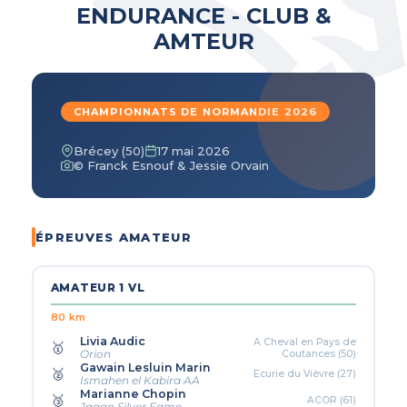
ENDURANCE - CLUB &
AMTEUR
CHAMPIONNATS DE NORMANDIE 2026
Brécey (50)
17 mai 2026
© Franck Esnouf & Jessie Orvain
ÉPREUVES AMATEUR
AMATEUR 1 VL
80 km
Livia Audic
A Cheval en Pays de
🥇
Coutances (50)
Orion
Gawain Lesluin Marin
🥈
Ecurie du Vièvre (27)
Ismahen el Kabira AA
Marianne Chopin
🥉
ACOR (61)