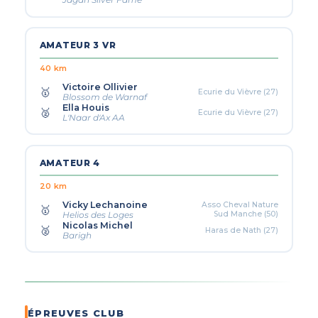
Jagan Silver Fame
AMATEUR 3 VR
40 km
Victoire Ollivier
🥇
Ecurie du Vièvre (27)
Blossom de Warnaf
Ella Houis
🥈
Ecurie du Vièvre (27)
L'Naar d'Ax AA
AMATEUR 4
20 km
Vicky Lechanoine
Asso Cheval Nature
🥇
Sud Manche (50)
Helios des Loges
Nicolas Michel
🥈
Haras de Nath (27)
Barigh
ÉPREUVES CLUB