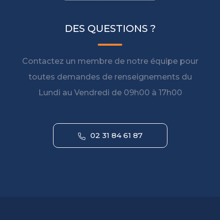
DES QUESTIONS ?
Contactez un membre de notre équipe pour
toutes demandes de renseignements du
Lundi au Vendredi de 09h00 à 17h00
02 31 84 61 87