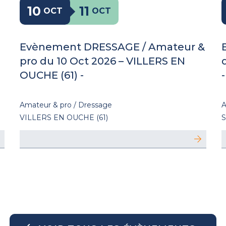
10
11
OCT
OCT
Evènement DRESSAGE / Amateur &
pro du 10 Oct 2026 – VILLERS EN
OUCHE (61) -
-
Amateur & pro / Dressage
A
VILLERS EN OUCHE (61)
S