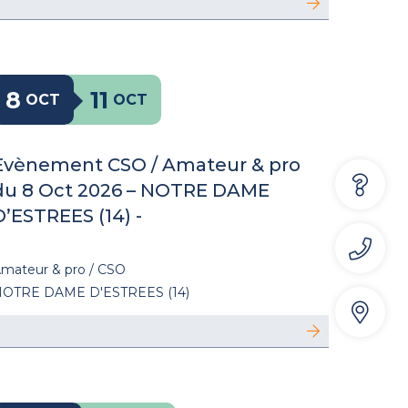
8
11
OCT
OCT
Evènement CSO / Amateur & pro
du 8 Oct 2026 – NOTRE DAME
D’ESTREES (14) -
mateur & pro / CSO
OTRE DAME D'ESTREES (14)