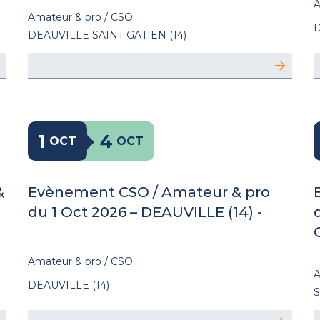
A
Amateur & pro / CSO
D
DEAUVILLE SAINT GATIEN (14)
1
4
OCT
OCT
&
Evènement CSO / Amateur & pro
du 1 Oct 2026 – DEAUVILLE (14) -
Amateur & pro / CSO
A
DEAUVILLE (14)
S