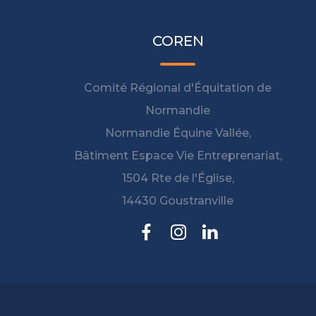
COREN
Comité Régional d'Équitation de
Normandie
Normandie Équine Vallée,
Bâtiment Espace Vie Entreprenariat,
1504 Rte de l'Église,
14430 Goustranville