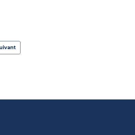
uivant