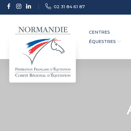
02 31 84 61 87
CENTRES
ÉQUESTRES