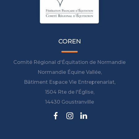
COREN
Comité Régional d'Équitation de Normandie
Normandie Équine Vallée,
Bâtiment Espace Vie Entreprenariat,
1504 Rte de l'Église,
14430 Goustranville