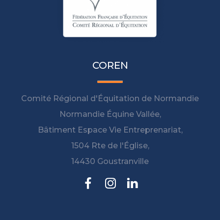
COREN
Comité Régional d'Équitation de Normandie
Normandie Équine Vallée,
Bâtiment Espace Vie Entreprenariat,
1504 Rte de l'Église,
14430 Goustranville