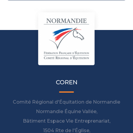
COREN
Comité Régional d'Équitation de Normandie
Normandie Équine Vallée,
Bâtiment Espace Vie Entreprenariat,
1504 Rte de l'Église,