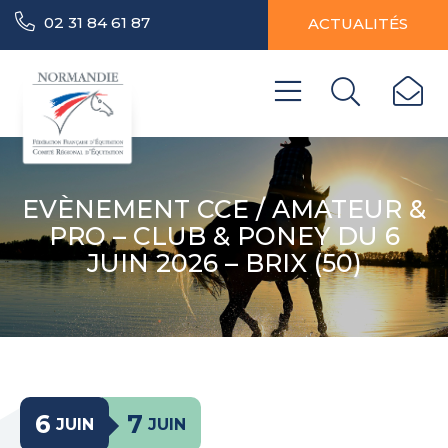
02 31 84 61 87
ACTUALITÉS
EVÈNEMENT CCE / AMATEUR &
PRO – CLUB & PONEY DU 6
JUIN 2026 – BRIX (50)
6
7
JUIN
JUIN